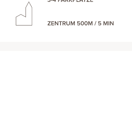
KONTAKT
+43 664 351 89 89
OFFICE@DESIGNCHALETS.AT
DESIGN CHALETS LECH
Omesberg 685
6764 Lech am Arlberg